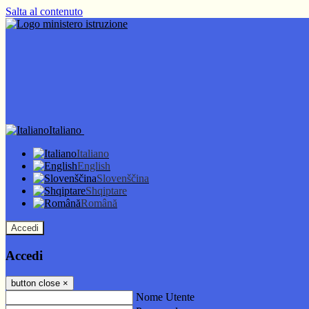
Salta al contenuto
Italiano
Italiano
English
Slovenščina
Shqiptare
Română
Accedi
Accedi
button close
×
Nome Utente