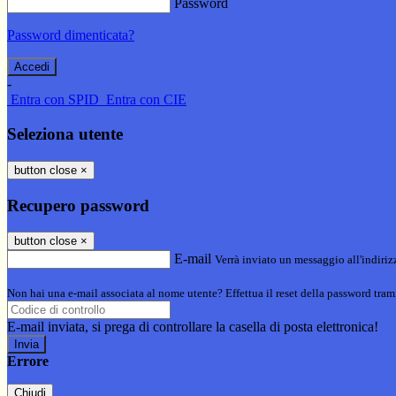
Password
Password dimenticata?
-
Entra con SPID
Entra con CIE
Seleziona utente
button close
×
Recupero password
button close
×
E-mail
Verrà inviato un messaggio all'indirizz
Non hai una e-mail associata al nome utente? Effettua il reset della password tram
E-mail inviata, si prega di controllare la casella di posta elettronica!
Errore
Chiudi