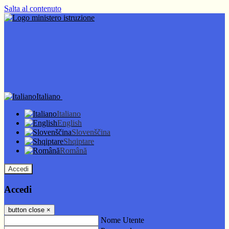
Salta al contenuto
Italiano
Italiano
English
Slovenščina
Shqiptare
Română
Accedi
Accedi
button close
×
Nome Utente