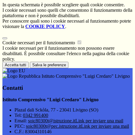
In questa schermata è possibile scegliere quali cookie consentire.
I cookie necessari sono quelli che consentono il funzionamento della
piattaforma e non è possibile disabilitarli.
Per conoscere quali sono i cookie necessari al funzionamento potete
visionare la
COOKIE POLICY
.
Cookie necessari per il funzionamento
I cookie necessari per il funzionamento non possono essere
disabilitati. È possibile consultare l'elenco nella pagina della cookie
policy.
Accetta tutti
Salva le preferenze
Istituto Comprensivo "Luigi Credaro" Livigno
Contatti
Istituto Comprensivo "Luigi Credaro" Livigno
Plazal dali Sckòla, 77 - 23041 Livigno (SO)
Tel:
0342 991400
Email:
soic80300t@istruzione.it
Link per inviare una mail
PEC:
soic80300t@pec.istruzione.it
Link per inviare una mail
C.F.: 83004310146