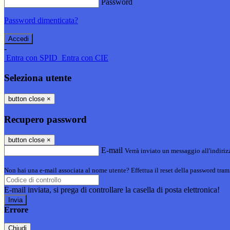
Password
Password dimenticata?
-
Entra con SPID
Entra con CIE
Seleziona utente
button close
×
Recupero password
button close
×
E-mail
Verrà inviato un messaggio all'indirizz
Non hai una e-mail associata al nome utente? Effettua il reset della password tram
E-mail inviata, si prega di controllare la casella di posta elettronica!
Errore
Chiudi