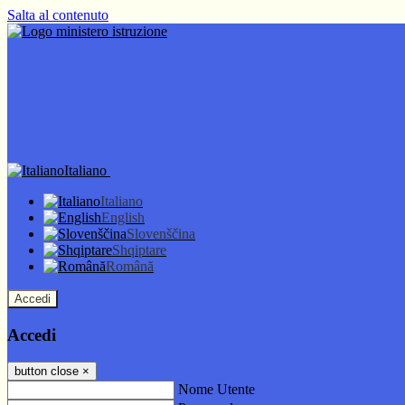
Salta al contenuto
Italiano
Italiano
English
Slovenščina
Shqiptare
Română
Accedi
Accedi
button close
×
Nome Utente