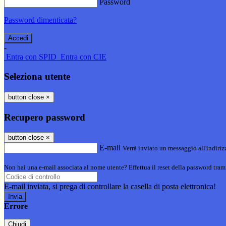
Password
Password dimenticata?
-
Entra con SPID
Entra con CIE
Seleziona utente
button close
×
Recupero password
button close
×
E-mail
Verrà inviato un messaggio all'indirizz
Non hai una e-mail associata al nome utente? Effettua il reset della password tram
E-mail inviata, si prega di controllare la casella di posta elettronica!
Errore
Chiudi