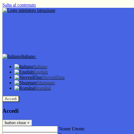
Salta al contenuto
Italiano
Italiano
English
Slovenščina
Shqiptare
Română
Accedi
Accedi
button close
×
Nome Utente