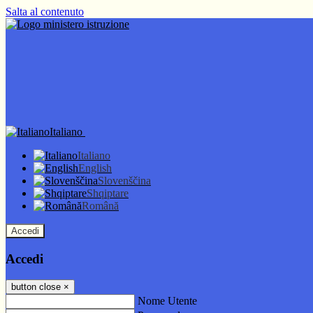
Salta al contenuto
Italiano
Italiano
English
Slovenščina
Shqiptare
Română
Accedi
Accedi
button close
×
Nome Utente