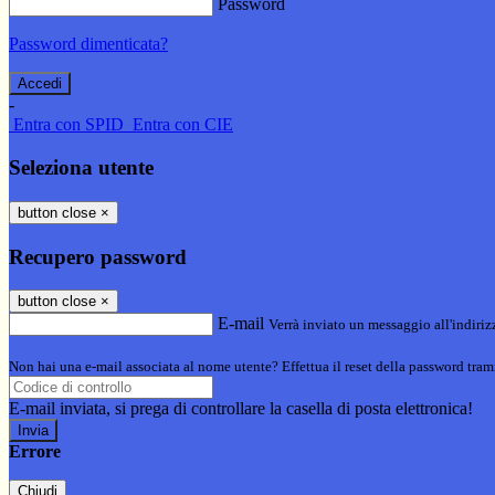
Password
Password dimenticata?
-
Entra con SPID
Entra con CIE
Seleziona utente
button close
×
Recupero password
button close
×
E-mail
Verrà inviato un messaggio all'indirizz
Non hai una e-mail associata al nome utente? Effettua il reset della password tram
E-mail inviata, si prega di controllare la casella di posta elettronica!
Errore
Chiudi