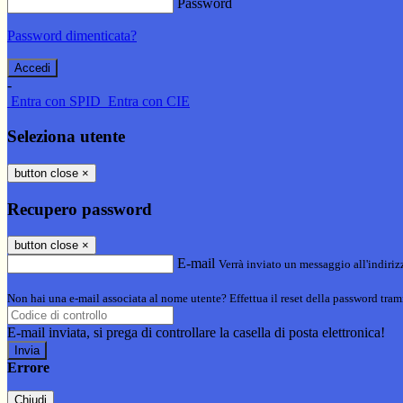
Password
Password dimenticata?
-
Entra con SPID
Entra con CIE
Seleziona utente
button close
×
Recupero password
button close
×
E-mail
Verrà inviato un messaggio all'indirizz
Non hai una e-mail associata al nome utente? Effettua il reset della password tram
E-mail inviata, si prega di controllare la casella di posta elettronica!
Errore
Chiudi