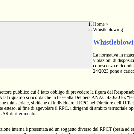
Home
>
Whistleblowing
Whistleblow
La normativa in mater
violazioni di disposiz
conoscenza e riconduc
24/2023 pone a carico 
 settore pubblico cui è fatto obbligo di prevedere la figura del Respon
 A tal riguardo si ricorda che in base alla Delibera ANAC 430/2016: “tenu
ne ministeriale, si ritiene di individuare il RPC nel Direttore dell’Uffici
 esteso, al fine di agevolare il RPC, i dirigenti di ambito territoriale o
’USR di riferimento.
azione interna è presentata ad un soggetto diverso dal RPCT (ossia ad ese