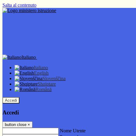
Salta al contenuto
Italiano
Italiano
English
Slovenščina
Shqiptare
Română
Accedi
Accedi
button close
×
Nome Utente