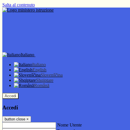
Salta al contenuto
Italiano
Italiano
English
Slovenščina
Shqiptare
Română
Accedi
Accedi
button close
×
Nome Utente