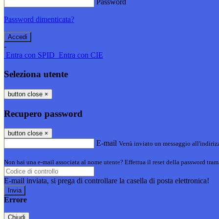
Password
Password dimenticata?
-
Entra con SPID
Entra con CIE
Seleziona utente
button close
×
Recupero password
button close
×
E-mail
Verrà inviato un messaggio all'indirizz
Non hai una e-mail associata al nome utente? Effettua il reset della password tram
E-mail inviata, si prega di controllare la casella di posta elettronica!
Errore
Chiudi