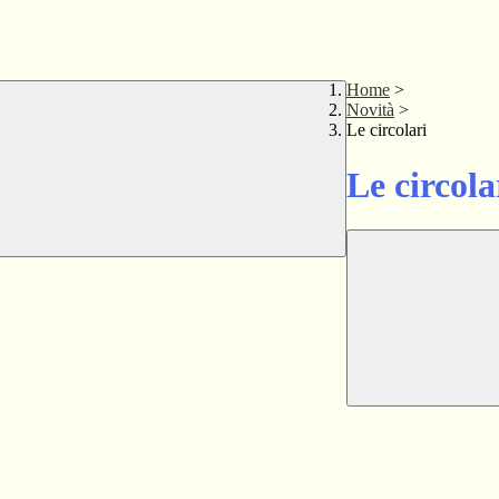
Home
>
Novità
>
Le circolari
Le circola