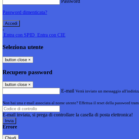
Password
Password dimenticata?
-
Entra con SPID
Entra con CIE
Seleziona utente
button close
×
Recupero password
button close
×
E-mail
Verrà inviato un messaggio all'indirizz
Non hai una e-mail associata al nome utente? Effettua il reset della password tram
E-mail inviata, si prega di controllare la casella di posta elettronica!
Errore
Chiudi