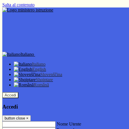
Salta al contenuto
Italiano
Italiano
English
Slovenščina
Shqiptare
Română
Accedi
Accedi
button close
×
Nome Utente