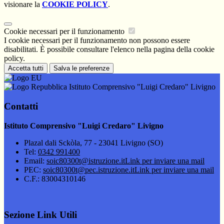
visionare la
COOKIE POLICY
.
Cookie necessari per il funzionamento
I cookie necessari per il funzionamento non possono essere
disabilitati. È possibile consultare l'elenco nella pagina della cookie
policy.
Accetta tutti
Salva le preferenze
Istituto Comprensivo "Luigi Credaro" Livigno
Contatti
Istituto Comprensivo "Luigi Credaro" Livigno
Plazal dali Sckòla, 77 - 23041 Livigno (SO)
Tel:
0342 991400
Email:
soic80300t@istruzione.it
Link per inviare una mail
PEC:
soic80300t@pec.istruzione.it
Link per inviare una mail
C.F.: 83004310146
Sezione Link Utili