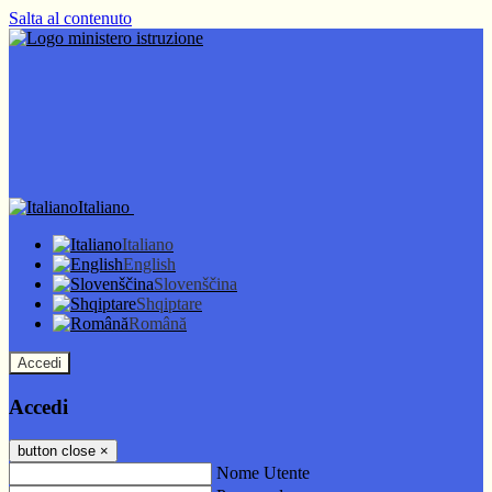
Salta al contenuto
Italiano
Italiano
English
Slovenščina
Shqiptare
Română
Accedi
Accedi
button close
×
Nome Utente