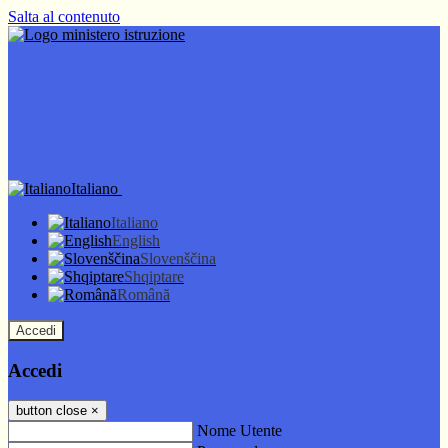
Salta al contenuto
Italiano
Italiano
English
Slovenščina
Shqiptare
Română
Accedi
Accedi
button close
×
Nome Utente