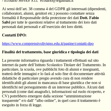
- Ecolario Service S.r.l.
ecolario@legalmail.it
Ai sensi dell’art. 38 comma 4 del GDPR gli interessati (dipendenti,
collaboratori, alunni, genitori etc.) possono contattare senza
formalità il Responsabile della protezione dei dati
Dott. Fabio
Salvi
per tutte le questioni relative al trattamento dei loro dati
personali dati personali e all’esercizio dei loro diritti.
Contatti DPO:
https://www.comprensivolivigno.edu.it/pagine/contatti-dpo
Finalità del trattamento, base giuridica e tipologia dei dati
La presente informativa riguarda i trattamenti effettuati sul sito
internet da parte dell’Istituto Scolastico Titolare del Trattamento. In
particolare, la scuola, ove pubblichi foto di alunni e insegnanti,
tratterà delle immagini e lo farà al solo fine di documentare attività
didattiche di particolare pregio avendo cura di non rendere
identificabili gli alunni in mancanza di base giuridica che non si
identifichi nel perseguimento di un interesse pubblico. Alcuni dati
personali (come dati anagrafici, informazioni sul ruolo ricoperto, e
CV) potrebbero emergere dalla sezione “amministrazione
trasparente” e/o dall’ “albo online”, in quel caso il trattamento è
eseguito in forza di legge.