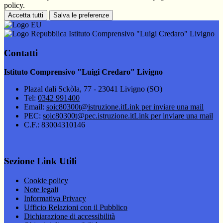
policy.
Accetta tutti
Salva le preferenze
Istituto Comprensivo "Luigi Credaro" Livigno
Contatti
Istituto Comprensivo "Luigi Credaro" Livigno
Plazal dali Sckòla, 77 - 23041 Livigno (SO)
Tel:
0342 991400
Email:
soic80300t@istruzione.it
Link per inviare una mail
PEC:
soic80300t@pec.istruzione.it
Link per inviare una mail
C.F.: 83004310146
Sezione Link Utili
Cookie policy
Note legali
Informativa Privacy
Ufficio Relazioni con il Pubblico
Dichiarazione di accessibilità