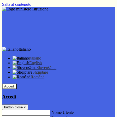
Salta al contenuto
Italiano
Italiano
English
Slovenščina
Shqiptare
Română
Accedi
Accedi
button close
×
Nome Utente