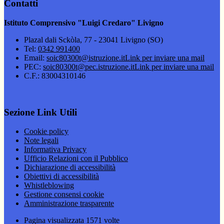
Contatti
Istituto Comprensivo "Luigi Credaro" Livigno
Plazal dali Sckòla, 77 - 23041 Livigno (SO)
Tel:
0342 991400
Email:
soic80300t@istruzione.it
Link per inviare una mail
PEC:
soic80300t@pec.istruzione.it
Link per inviare una mail
C.F.: 83004310146
Sezione Link Utili
Cookie policy
Note legali
Informativa Privacy
Ufficio Relazioni con il Pubblico
Dichiarazione di accessibilità
Obiettivi di accessibilità
Whistleblowing
Gestione consensi cookie
Amministrazione trasparente
Pagina visualizzata
1571
volte