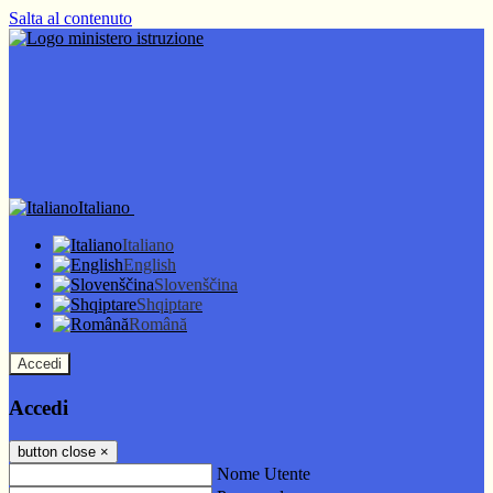
Salta al contenuto
Italiano
Italiano
English
Slovenščina
Shqiptare
Română
Accedi
Accedi
button close
×
Nome Utente