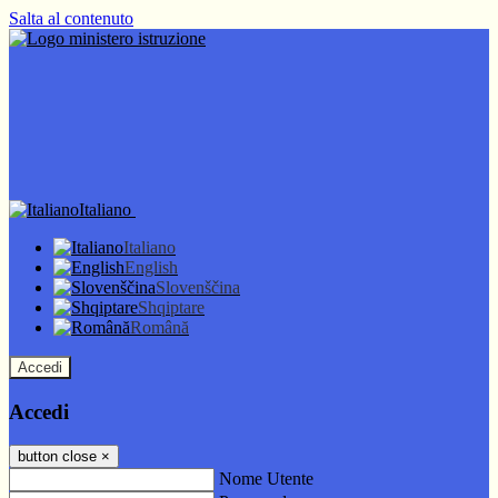
Salta al contenuto
Italiano
Italiano
English
Slovenščina
Shqiptare
Română
Accedi
Accedi
button close
×
Nome Utente