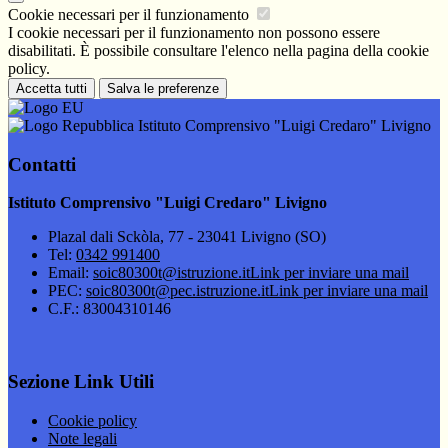
Cookie necessari per il funzionamento
I cookie necessari per il funzionamento non possono essere
disabilitati. È possibile consultare l'elenco nella pagina della cookie
policy.
Accetta tutti
Salva le preferenze
Istituto Comprensivo "Luigi Credaro" Livigno
Contatti
Istituto Comprensivo "Luigi Credaro" Livigno
Plazal dali Sckòla, 77 - 23041 Livigno (SO)
Tel:
0342 991400
Email:
soic80300t@istruzione.it
Link per inviare una mail
PEC:
soic80300t@pec.istruzione.it
Link per inviare una mail
C.F.: 83004310146
Sezione Link Utili
Cookie policy
Note legali