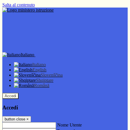
Salta al contenuto
Italiano
Italiano
English
Slovenščina
Shqiptare
Română
Accedi
Accedi
button close
×
Nome Utente