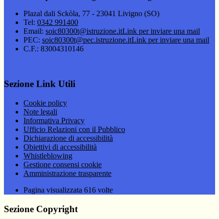
Plazal dali Sckòla, 77 - 23041 Livigno (SO)
Tel:
0342 991400
Email:
soic80300t@istruzione.it
Link per inviare una mail
PEC:
soic80300t@pec.istruzione.it
Link per inviare una mail
C.F.: 83004310146
Sezione Link Utili
Cookie policy
Note legali
Informativa Privacy
Ufficio Relazioni con il Pubblico
Dichiarazione di accessibilità
Obiettivi di accessibilità
Whistleblowing
Gestione consensi cookie
Amministrazione trasparente
Pagina visualizzata
616
volte
Sezione Copyright