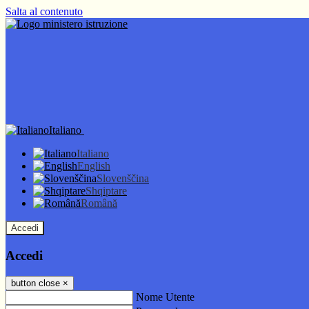
Salta al contenuto
Italiano
Italiano
English
Slovenščina
Shqiptare
Română
Accedi
Accedi
button close
×
Nome Utente