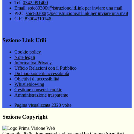
Tel:
0342 991400
Email:
soic80300t@istruzione.it
Link per inviare una mail
PEC:
soic80300t@pec.istruzione.it
Link per inviare una mail
C.F.: 83004310146
Sezione Link Utili
Cookie policy
Note legali
Informativa Privacy
Ufficio Relazioni con il Pubblico
Dichiarazione di accessibilità
Obiettivi di accessibilità
Whistleblowing
Gestione consensi cookie
Amministrazione trasparente
Pagina visualizzata
2320
volte
Sezione Copyright
Copyright 2026 | Engineered and powered by Gruppo Spaggiari