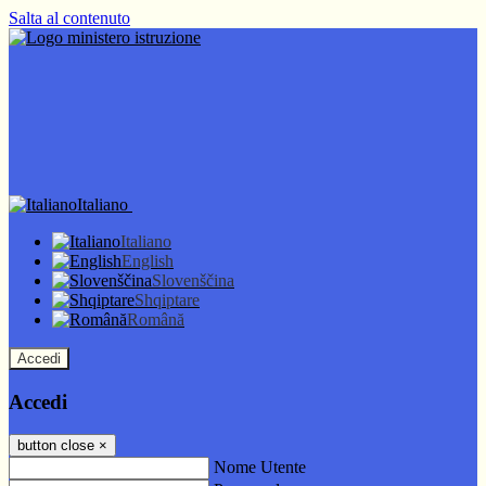
Salta al contenuto
Italiano
Italiano
English
Slovenščina
Shqiptare
Română
Accedi
Accedi
button close
×
Nome Utente