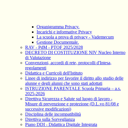
Organigramma Privacy.
Incarichi e informative Privacy
La scuola a prova di privacy - Vademecum
Gestione Documentale.
RAV - PdM - PTOF 2025/2028
DECRETO DI COSTITUZIONE NIV Nucleo Interno
di Valutazione
Convenzioni, accordi di rete, protocolli d'Intesa,
regolamenti
Didattica e Curricoli dell'Istituto
Linee di indirizzo per favorire il diritto allo studio delle
alunne e degli alunni che sono stati adottati
ISTRUZIONE PARENTALE Scuola Primaria – a.s.
2025-2026
Direttiva Sicurezza e Salute sul luogo di lavoro -
Misure di prevenzione e protezione (D.L.vo 81/08 e
successive modificazioni)
Disciplina delle incompatibilità
Direttiva sulla Sorveglianza
Piano DDI - Didattica Digitale Integrata