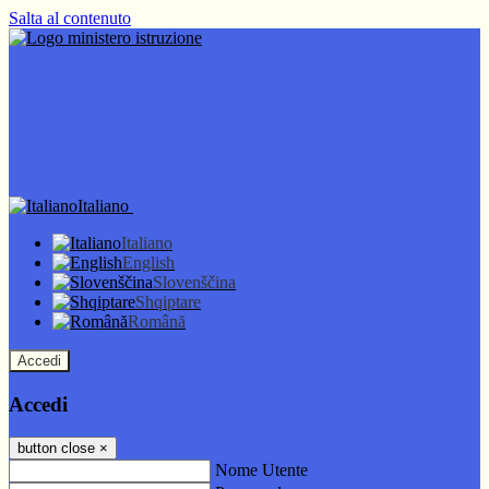
Salta al contenuto
Italiano
Italiano
English
Slovenščina
Shqiptare
Română
Accedi
Accedi
button close
×
Nome Utente