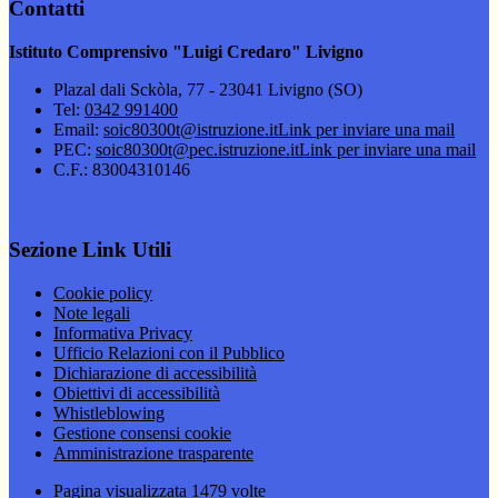
Contatti
Istituto Comprensivo "Luigi Credaro" Livigno
Plazal dali Sckòla, 77 - 23041 Livigno (SO)
Tel:
0342 991400
Email:
soic80300t@istruzione.it
Link per inviare una mail
PEC:
soic80300t@pec.istruzione.it
Link per inviare una mail
C.F.: 83004310146
Sezione Link Utili
Cookie policy
Note legali
Informativa Privacy
Ufficio Relazioni con il Pubblico
Dichiarazione di accessibilità
Obiettivi di accessibilità
Whistleblowing
Gestione consensi cookie
Amministrazione trasparente
Pagina visualizzata
1479
volte