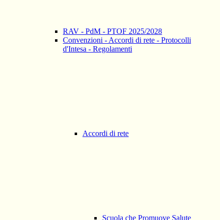
RAV - PdM - PTOF 2025/2028
Convenzioni - Accordi di rete - Protocolli
d'Intesa - Regolamenti
Accordi di rete
Scuola che Promuove Salute