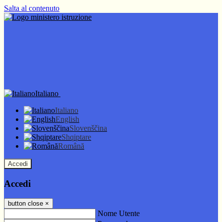
Salta al contenuto
Italiano
Italiano
English
Slovenščina
Shqiptare
Română
Accedi
Accedi
button close
×
Nome Utente