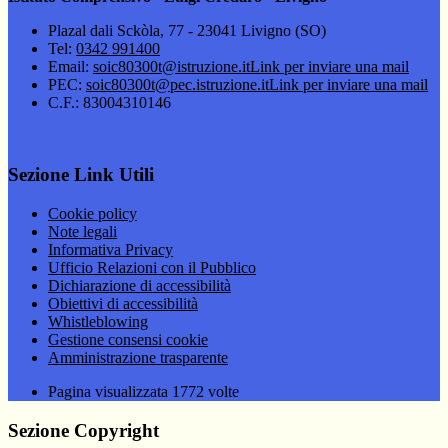
Plazal dali Sckòla, 77 - 23041 Livigno (SO)
Tel:
0342 991400
Email:
soic80300t@istruzione.it
Link per inviare una mail
PEC:
soic80300t@pec.istruzione.it
Link per inviare una mail
C.F.: 83004310146
Sezione Link Utili
Cookie policy
Note legali
Informativa Privacy
Ufficio Relazioni con il Pubblico
Dichiarazione di accessibilità
Obiettivi di accessibilità
Whistleblowing
Gestione consensi cookie
Amministrazione trasparente
Pagina visualizzata
1772
volte
Sezione Copyright