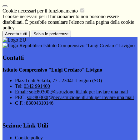
Cookie necessari per il funzionamento
I cookie necessari per il funzionamento non possono essere
disabilitati. È possibile consultare l'elenco nella pagina della cookie
policy.
Accetta tutti
Salva le preferenze
Istituto Comprensivo "Luigi Credaro" Livigno
Contatti
Istituto Comprensivo "Luigi Credaro" Livigno
Plazal dali Sckòla, 77 - 23041 Livigno (SO)
Tel:
0342 991400
Email:
soic80300t@istruzione.it
Link per inviare una mail
PEC:
soic80300t@pec.istruzione.it
Link per inviare una mail
C.F.: 83004310146
Sezione Link Utili
Cookie policy