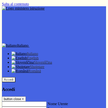
Salta al contenuto
Italiano
Italiano
English
Slovenščina
Shqiptare
Română
Accedi
Accedi
button close
×
Nome Utente