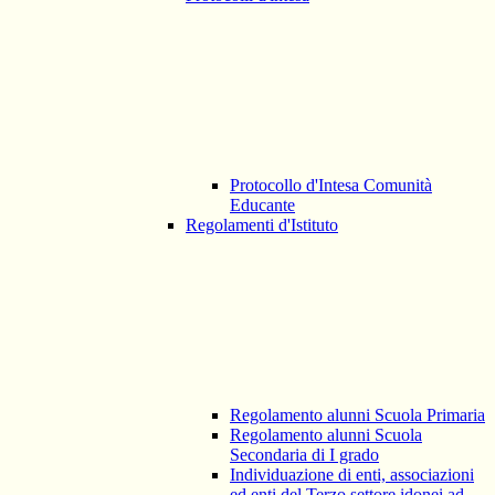
Protocollo d'Intesa Comunità
Educante
Regolamenti d'Istituto
Regolamento alunni Scuola Primaria
Regolamento alunni Scuola
Secondaria di I grado
Individuazione di enti, associazioni
ed enti del Terzo settore idonei ad