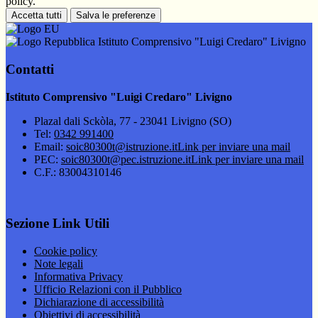
policy.
Accetta tutti
Salva le preferenze
Istituto Comprensivo "Luigi Credaro" Livigno
Contatti
Istituto Comprensivo "Luigi Credaro" Livigno
Plazal dali Sckòla, 77 - 23041 Livigno (SO)
Tel:
0342 991400
Email:
soic80300t@istruzione.it
Link per inviare una mail
PEC:
soic80300t@pec.istruzione.it
Link per inviare una mail
C.F.: 83004310146
Sezione Link Utili
Cookie policy
Note legali
Informativa Privacy
Ufficio Relazioni con il Pubblico
Dichiarazione di accessibilità
Obiettivi di accessibilità