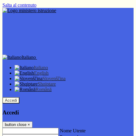
Salta al contenuto
Italiano
Italiano
English
Slovenščina
Shqiptare
Română
Accedi
Accedi
button close
×
Nome Utente