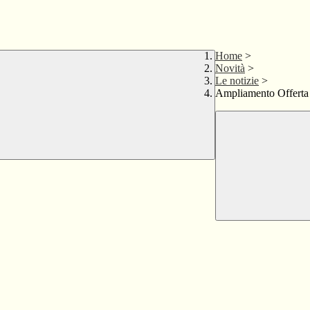
Home
>
Novità
>
Le notizie
>
Ampliamento Offerta 