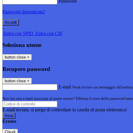
Password
Password dimenticata?
-
Entra con SPID
Entra con CIE
Seleziona utente
button close
×
Recupero password
button close
×
E-mail
Verrà inviato un messaggio all'indirizz
Non hai una e-mail associata al nome utente? Effettua il reset della password tram
E-mail inviata, si prega di controllare la casella di posta elettronica!
Errore
Chiudi