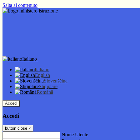
Salta al contenuto
Italiano
Italiano
English
Slovenščina
Shqiptare
Română
Accedi
Accedi
button close
×
Nome Utente