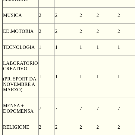
MUSICA
2
2
2
2
2
ED.MOTORIA
2
2
2
2
2
TECNOLOGIA
1
1
1
1
1
LABORATORIO
CREATIVO
1
1
1
1
1
(PR. SPORT DA
NOVEMBRE A
MARZO)
MENSA +
7
7
7
7
7
DOPOMENSA
RELIGIONE
2
2
2
2
2