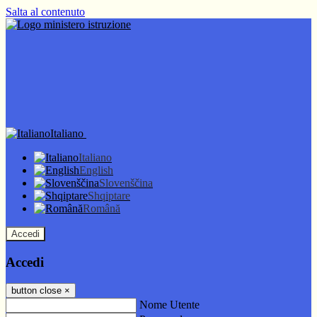
Salta al contenuto
Italiano
Italiano
English
Slovenščina
Shqiptare
Română
Accedi
Accedi
button close
×
Nome Utente