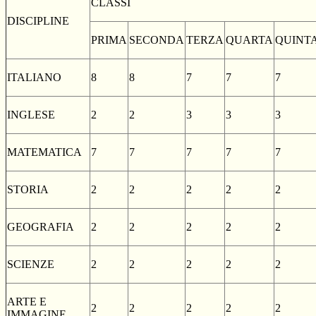
CLASSI
DISCIPLINE
PRIMA
SECONDA
TERZA
QUARTA
QUINT
ITALIANO
8
8
7
7
7
INGLESE
2
2
3
3
3
MATEMATICA
7
7
7
7
7
STORIA
2
2
2
2
2
GEOGRAFIA
2
2
2
2
2
SCIENZE
2
2
2
2
2
ARTE E
2
2
2
2
2
IMMAGINE