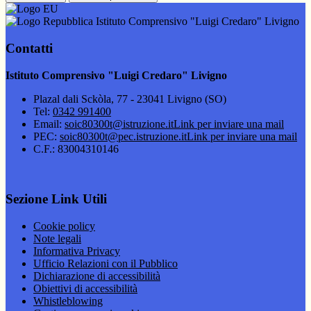
Istituto Comprensivo "Luigi Credaro" Livigno
Contatti
Istituto Comprensivo "Luigi Credaro" Livigno
Plazal dali Sckòla, 77 - 23041 Livigno (SO)
Tel:
0342 991400
Email:
soic80300t@istruzione.it
Link per inviare una mail
PEC:
soic80300t@pec.istruzione.it
Link per inviare una mail
C.F.: 83004310146
Sezione Link Utili
Cookie policy
Note legali
Informativa Privacy
Ufficio Relazioni con il Pubblico
Dichiarazione di accessibilità
Obiettivi di accessibilità
Whistleblowing