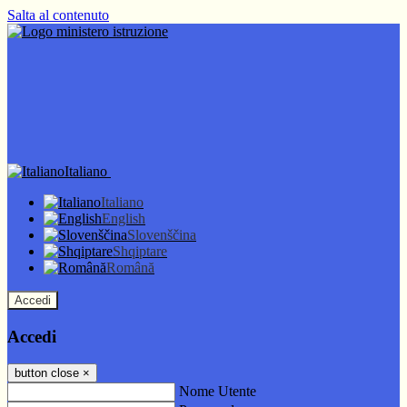
Salta al contenuto
Italiano
Italiano
English
Slovenščina
Shqiptare
Română
Accedi
Accedi
button close
×
Nome Utente