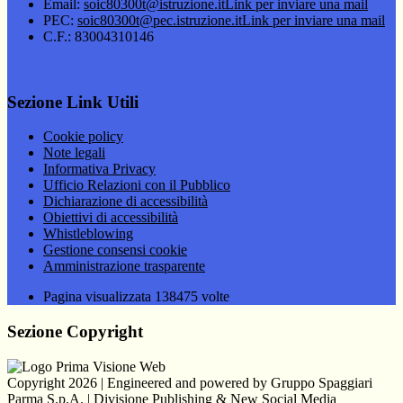
Email:
soic80300t@istruzione.it
Link per inviare una mail
PEC:
soic80300t@pec.istruzione.it
Link per inviare una mail
C.F.: 83004310146
Sezione Link Utili
Cookie policy
Note legali
Informativa Privacy
Ufficio Relazioni con il Pubblico
Dichiarazione di accessibilità
Obiettivi di accessibilità
Whistleblowing
Gestione consensi cookie
Amministrazione trasparente
Pagina visualizzata
138475
volte
Sezione Copyright
Copyright 2026 | Engineered and powered by Gruppo Spaggiari
Parma S.p.A. | Divisione Publishing & New Social Media