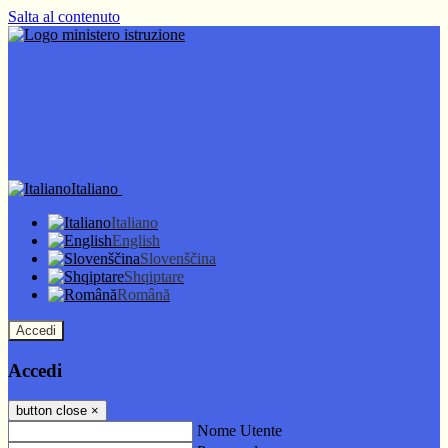
Salta al contenuto
Italiano
Italiano
English
Slovenščina
Shqiptare
Română
Accedi
Accedi
button close
×
Nome Utente