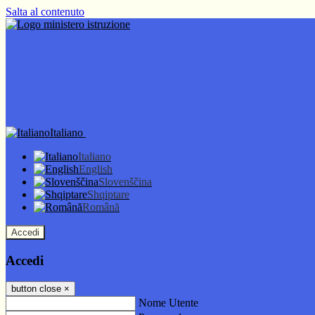
Salta al contenuto
Italiano
Italiano
English
Slovenščina
Shqiptare
Română
Accedi
Accedi
button close
×
Nome Utente