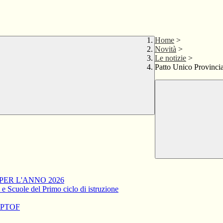
Home
>
Novità
>
Le notizie
>
Patto Unico Provincial
PER L'ANNO 2026
a e Scuole del Primo ciclo di istruzione
el PTOF