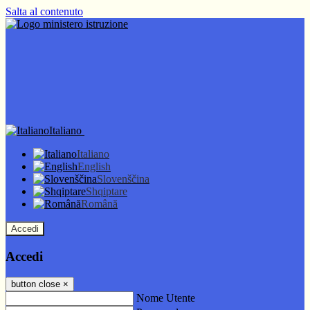
Salta al contenuto
Italiano
Italiano
English
Slovenščina
Shqiptare
Română
Accedi
Accedi
button close
×
Nome Utente