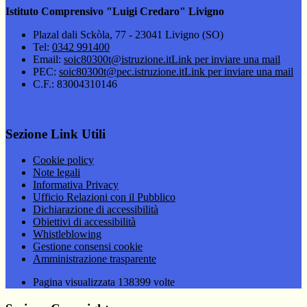
Istituto Comprensivo "Luigi Credaro" Livigno
Plazal dali Sckòla, 77 - 23041 Livigno (SO)
Tel:
0342 991400
Email:
soic80300t@istruzione.it
Link per inviare una mail
PEC:
soic80300t@pec.istruzione.it
Link per inviare una mail
C.F.: 83004310146
Sezione Link Utili
Cookie policy
Note legali
Informativa Privacy
Ufficio Relazioni con il Pubblico
Dichiarazione di accessibilità
Obiettivi di accessibilità
Whistleblowing
Gestione consensi cookie
Amministrazione trasparente
Pagina visualizzata
138399
volte