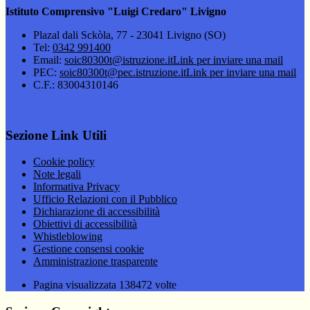
Istituto Comprensivo "Luigi Credaro" Livigno
Plazal dali Sckòla, 77 - 23041 Livigno (SO)
Tel:
0342 991400
Email:
soic80300t@istruzione.it
Link per inviare una mail
PEC:
soic80300t@pec.istruzione.it
Link per inviare una mail
C.F.: 83004310146
Sezione Link Utili
Cookie policy
Note legali
Informativa Privacy
Ufficio Relazioni con il Pubblico
Dichiarazione di accessibilità
Obiettivi di accessibilità
Whistleblowing
Gestione consensi cookie
Amministrazione trasparente
Pagina visualizzata
138472
volte