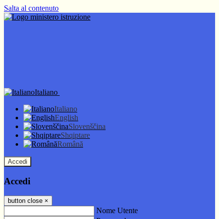
Salta al contenuto
Italiano
Italiano
English
Slovenščina
Shqiptare
Română
Accedi
Accedi
button close
×
Nome Utente