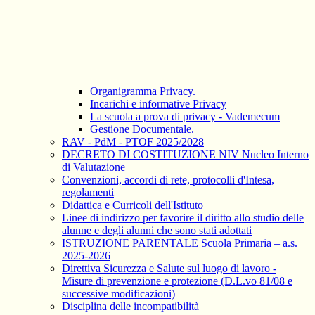
Organigramma Privacy.
Incarichi e informative Privacy
La scuola a prova di privacy - Vademecum
Gestione Documentale.
RAV - PdM - PTOF 2025/2028
DECRETO DI COSTITUZIONE NIV Nucleo Interno
di Valutazione
Convenzioni, accordi di rete, protocolli d'Intesa,
regolamenti
Didattica e Curricoli dell'Istituto
Linee di indirizzo per favorire il diritto allo studio delle
alunne e degli alunni che sono stati adottati
ISTRUZIONE PARENTALE Scuola Primaria – a.s.
2025-2026
Direttiva Sicurezza e Salute sul luogo di lavoro -
Misure di prevenzione e protezione (D.L.vo 81/08 e
successive modificazioni)
Disciplina delle incompatibilità