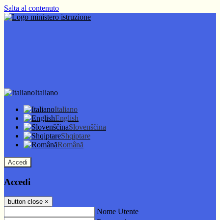
Salta al contenuto
Italiano
Italiano
English
Slovenščina
Shqiptare
Română
Accedi
Accedi
button close
×
Nome Utente