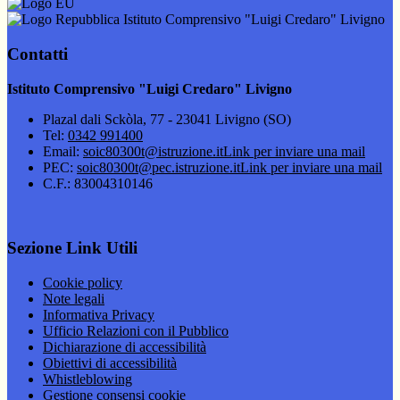
Istituto Comprensivo "Luigi Credaro" Livigno
Contatti
Istituto Comprensivo "Luigi Credaro" Livigno
Plazal dali Sckòla, 77 - 23041 Livigno (SO)
Tel:
0342 991400
Email:
soic80300t@istruzione.it
Link per inviare una mail
PEC:
soic80300t@pec.istruzione.it
Link per inviare una mail
C.F.: 83004310146
Sezione Link Utili
Cookie policy
Note legali
Informativa Privacy
Ufficio Relazioni con il Pubblico
Dichiarazione di accessibilità
Obiettivi di accessibilità
Whistleblowing
Gestione consensi cookie