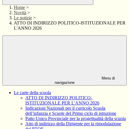
Home
>
Novità
>
Le notizie
>
ATTO DI INDIRIZZO POLITICO-ISTITUZIONALE PER
L'ANNO 2026
Menu di
navigazione
Le carte della scuola
ATTO DI INDIRIZZO POLITICO-
ISTITUZIONALE PER L'ANNO 2026
Indicazioni Nazionali per il curricolo Scuola
dell’infanzia e Scuole del Primo ciclo di istruzione
Patto Unico Provinciale per la progettualità della scuola
Atto di indirizzo della Dirigente per la rimodulazione
del PTOF