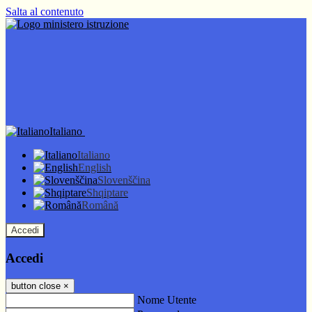
Salta al contenuto
Italiano
Italiano
English
Slovenščina
Shqiptare
Română
Accedi
Accedi
button close
×
Nome Utente