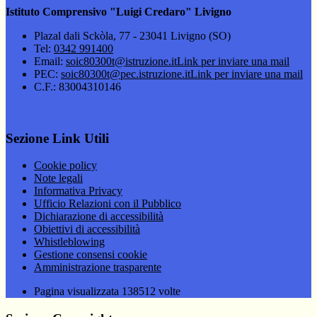
Istituto Comprensivo "Luigi Credaro" Livigno
Plazal dali Sckòla, 77 - 23041 Livigno (SO)
Tel:
0342 991400
Email:
soic80300t@istruzione.it
Link per inviare una mail
PEC:
soic80300t@pec.istruzione.it
Link per inviare una mail
C.F.: 83004310146
Sezione Link Utili
Cookie policy
Note legali
Informativa Privacy
Ufficio Relazioni con il Pubblico
Dichiarazione di accessibilità
Obiettivi di accessibilità
Whistleblowing
Gestione consensi cookie
Amministrazione trasparente
Pagina visualizzata
138512
volte