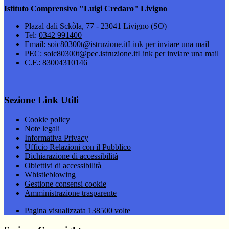
Istituto Comprensivo "Luigi Credaro" Livigno
Plazal dali Sckòla, 77 - 23041 Livigno (SO)
Tel:
0342 991400
Email:
soic80300t@istruzione.it
Link per inviare una mail
PEC:
soic80300t@pec.istruzione.it
Link per inviare una mail
C.F.: 83004310146
Sezione Link Utili
Cookie policy
Note legali
Informativa Privacy
Ufficio Relazioni con il Pubblico
Dichiarazione di accessibilità
Obiettivi di accessibilità
Whistleblowing
Gestione consensi cookie
Amministrazione trasparente
Pagina visualizzata
138500
volte