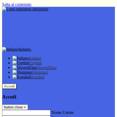
Salta al contenuto
Italiano
Italiano
English
Slovenščina
Shqiptare
Română
Accedi
Accedi
button close
×
Nome Utente