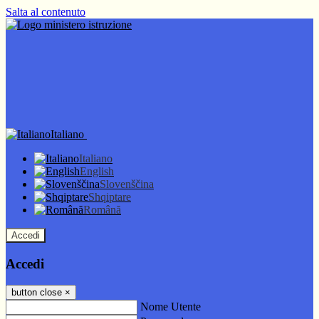
Salta al contenuto
Italiano
Italiano
English
Slovenščina
Shqiptare
Română
Accedi
Accedi
button close
×
Nome Utente