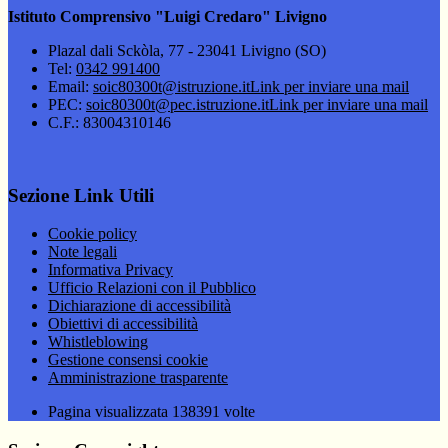
Istituto Comprensivo "Luigi Credaro" Livigno
Plazal dali Sckòla, 77 - 23041 Livigno (SO)
Tel:
0342 991400
Email:
soic80300t@istruzione.it
Link per inviare una mail
PEC:
soic80300t@pec.istruzione.it
Link per inviare una mail
C.F.: 83004310146
Sezione Link Utili
Cookie policy
Note legali
Informativa Privacy
Ufficio Relazioni con il Pubblico
Dichiarazione di accessibilità
Obiettivi di accessibilità
Whistleblowing
Gestione consensi cookie
Amministrazione trasparente
Pagina visualizzata
138391
volte