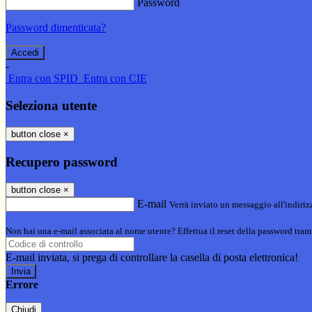
Password
Password dimenticata?
-
Entra con SPID
Entra con CIE
Seleziona utente
button close
×
Recupero password
button close
×
E-mail
Verrà inviato un messaggio all'indirizz
Non hai una e-mail associata al nome utente? Effettua il reset della password tram
E-mail inviata, si prega di controllare la casella di posta elettronica!
Errore
Chiudi