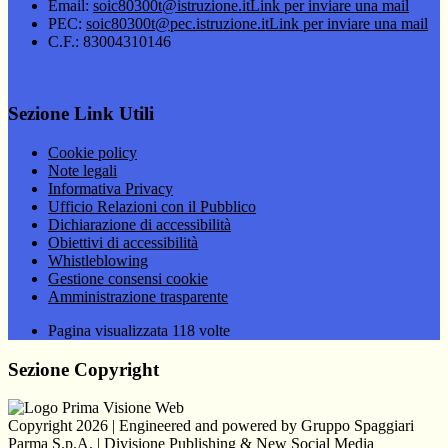
Email:
soic80300t@istruzione.it
Link per inviare una mail
PEC:
soic80300t@pec.istruzione.it
Link per inviare una mail
C.F.: 83004310146
Sezione Link Utili
Cookie policy
Note legali
Informativa Privacy
Ufficio Relazioni con il Pubblico
Dichiarazione di accessibilità
Obiettivi di accessibilità
Whistleblowing
Gestione consensi cookie
Amministrazione trasparente
Pagina visualizzata
118
volte
Sezione Copyright
Copyright 2026 | Engineered and powered by Gruppo Spaggiari
Parma S.p.A. | Divisione Publishing & New Social Media