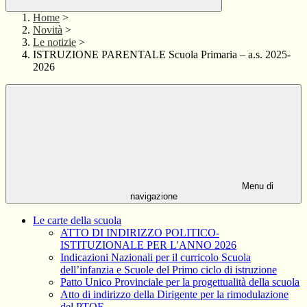
Home
>
Novità
>
Le notizie
>
ISTRUZIONE PARENTALE Scuola Primaria – a.s. 2025-
2026
Menu di
navigazione
Le carte della scuola
ATTO DI INDIRIZZO POLITICO-
ISTITUZIONALE PER L'ANNO 2026
Indicazioni Nazionali per il curricolo Scuola
dell’infanzia e Scuole del Primo ciclo di istruzione
Patto Unico Provinciale per la progettualità della scuola
Atto di indirizzo della Dirigente per la rimodulazione
del PTOF