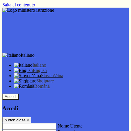
Salta al contenuto
Italiano
Italiano
English
Slovenščina
Shqiptare
Română
Accedi
Accedi
button close
×
Nome Utente