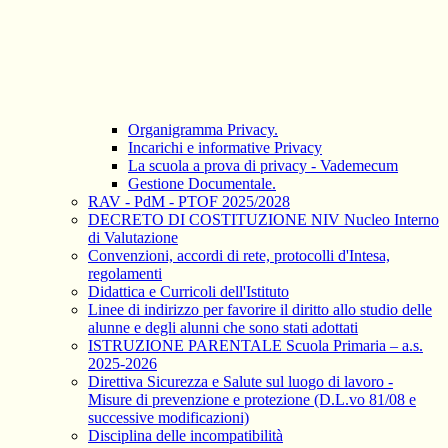
Organigramma Privacy.
Incarichi e informative Privacy
La scuola a prova di privacy - Vademecum
Gestione Documentale.
RAV - PdM - PTOF 2025/2028
DECRETO DI COSTITUZIONE NIV Nucleo Interno
di Valutazione
Convenzioni, accordi di rete, protocolli d'Intesa,
regolamenti
Didattica e Curricoli dell'Istituto
Linee di indirizzo per favorire il diritto allo studio delle
alunne e degli alunni che sono stati adottati
ISTRUZIONE PARENTALE Scuola Primaria – a.s.
2025-2026
Direttiva Sicurezza e Salute sul luogo di lavoro -
Misure di prevenzione e protezione (D.L.vo 81/08 e
successive modificazioni)
Disciplina delle incompatibilità