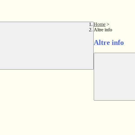
Home
>
Altre info
Altre info