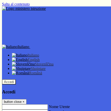
Salta al contenuto
Italiano
Italiano
English
Slovenščina
Shqiptare
Română
Accedi
Accedi
button close
×
Nome Utente