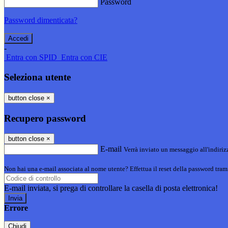
Password
Password dimenticata?
-
Entra con SPID
Entra con CIE
Seleziona utente
button close
×
Recupero password
button close
×
E-mail
Verrà inviato un messaggio all'indirizz
Non hai una e-mail associata al nome utente? Effettua il reset della password tram
E-mail inviata, si prega di controllare la casella di posta elettronica!
Errore
Chiudi