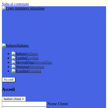
Salta al contenuto
Italiano
Italiano
English
Slovenščina
Shqiptare
Română
Accedi
Accedi
button close
×
Nome Utente