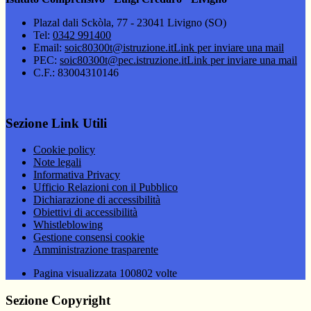
Plazal dali Sckòla, 77 - 23041 Livigno (SO)
Tel:
0342 991400
Email:
soic80300t@istruzione.it
Link per inviare una mail
PEC:
soic80300t@pec.istruzione.it
Link per inviare una mail
C.F.: 83004310146
Sezione Link Utili
Cookie policy
Note legali
Informativa Privacy
Ufficio Relazioni con il Pubblico
Dichiarazione di accessibilità
Obiettivi di accessibilità
Whistleblowing
Gestione consensi cookie
Amministrazione trasparente
Pagina visualizzata
100802
volte
Sezione Copyright