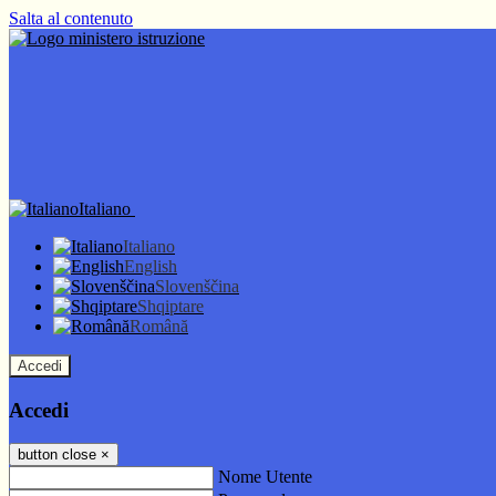
Salta al contenuto
Italiano
Italiano
English
Slovenščina
Shqiptare
Română
Accedi
Accedi
button close
×
Nome Utente