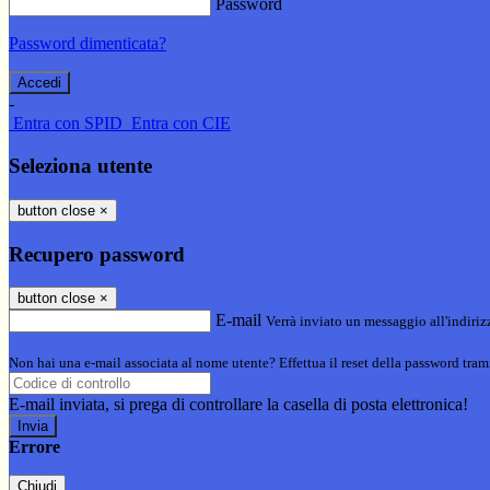
Password
Password dimenticata?
-
Entra con SPID
Entra con CIE
Seleziona utente
button close
×
Recupero password
button close
×
E-mail
Verrà inviato un messaggio all'indirizz
Non hai una e-mail associata al nome utente? Effettua il reset della password tram
E-mail inviata, si prega di controllare la casella di posta elettronica!
Errore
Chiudi