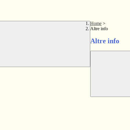
Home
>
Altre info
Altre info