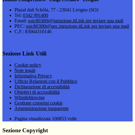
Plazal dali Sckòla, 77 - 23041 Livigno (SO)
Tel:
0342 991400
Email:
soic80300t@istruzione.it
Link per inviare una mail
PEC:
soic80300t@pec.istruzione.it
Link per inviare una mail
C.F.: 83004310146
Sezione Link Utili
Cookie policy
Note legali
Informativa Privacy
Ufficio Relazioni con il Pubblico
Dichiarazione di accessibilità
Obiettivi di accessibilità
Whistleblowing
Gestione consensi cookie
Amministrazione trasparente
Pagina visualizzata
100853
volte
Sezione Copyright