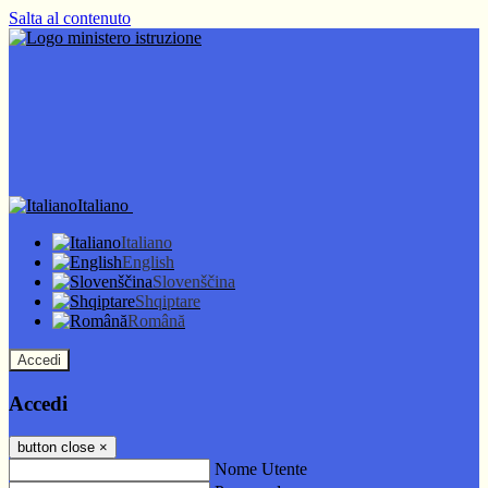
Salta al contenuto
Italiano
Italiano
English
Slovenščina
Shqiptare
Română
Accedi
Accedi
button close
×
Nome Utente