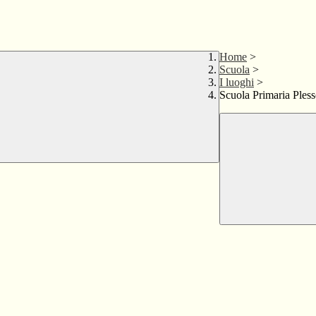
Home
>
Scuola
>
I luoghi
>
Scuola Primaria Ples