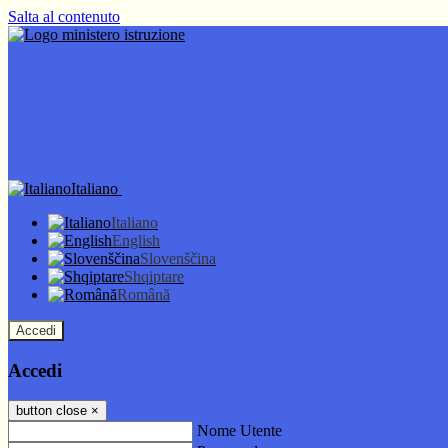
Salta al contenuto
Italiano
Italiano
English
Slovenščina
Shqiptare
Română
Accedi
Accedi
button close
×
Nome Utente