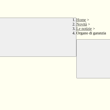
Home
>
Novità
>
Le notizie
>
Organo di garanzia