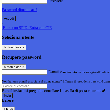
Password
Password dimenticata?
-
Entra con SPID
Entra con CIE
Seleziona utente
button close
×
Recupero password
button close
×
E-mail
Verrà inviato un messaggio all'indirizz
Non hai una e-mail associata al nome utente? Effettua il reset della password tram
E-mail inviata, si prega di controllare la casella di posta elettronica!
Errore
Chiudi