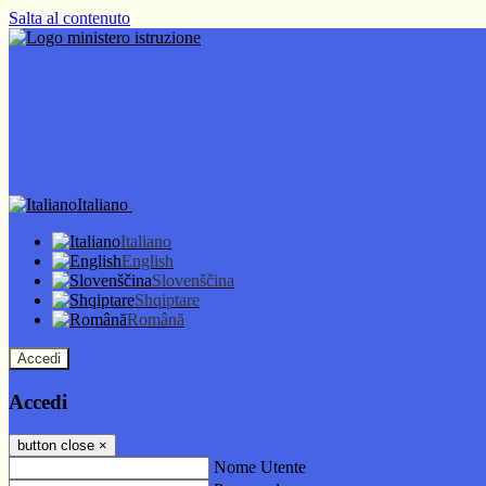
Salta al contenuto
Italiano
Italiano
English
Slovenščina
Shqiptare
Română
Accedi
Accedi
button close
×
Nome Utente