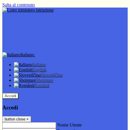
Salta al contenuto
Italiano
Italiano
English
Slovenščina
Shqiptare
Română
Accedi
Accedi
button close
×
Nome Utente