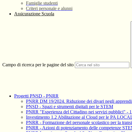
Famiglie studenti
Criteri personale e alunni
Assicurazione Scuola
Campo di ricerca per le pagine del sito
Progetti PNSD - PNRR
PNRR DM 19/2024. Riduzione dei divari negli apprendimen
PNSD - Spazi e strumenti digitali per le STEM
PNRR "Esperienza del Cittadino nei servizi pubblici" - 1.
Investimento 1.2 Abilitazione al Cloud per le PA LOCA
PNRR - Formazione del personale scolastico per la trans
PNRR - Azioni di potenziamento delle competenze STEM