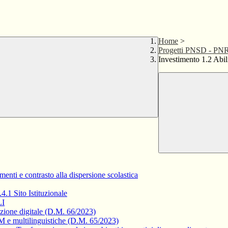
Home
>
Progetti PNSD - PN
Investimento 1.2 Abi
ti e contrasto alla dispersione scolastica
4.1 Sito Istituzionale
LI
izione digitale (D.M. 66/2023)
 e multilinguistiche (D.M. 65/2023)