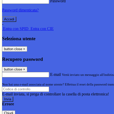
Password
Password dimenticata?
-
Entra con SPID
Entra con CIE
Seleziona utente
button close
×
Recupero password
button close
×
E-mail
Verrà inviato un messaggio all'indirizz
Non hai una e-mail associata al nome utente? Effettua il reset della password tram
E-mail inviata, si prega di controllare la casella di posta elettronica!
Errore
Chiudi