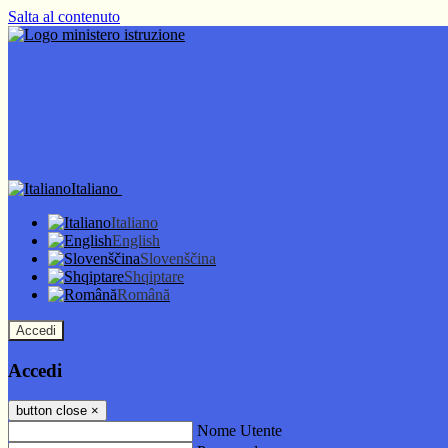
Salta al contenuto
Italiano
Italiano
English
Slovenščina
Shqiptare
Română
Accedi
Accedi
button close
×
Nome Utente