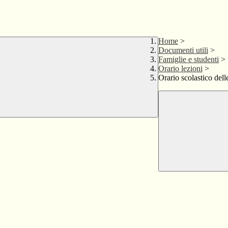
Home
>
Documenti utili
>
Famiglie e studenti
>
Orario lezioni
>
Orario scolastico del