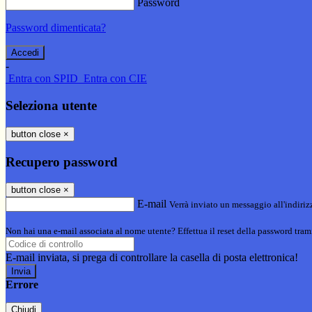
Password
Password dimenticata?
-
Entra con SPID
Entra con CIE
Seleziona utente
button close
×
Recupero password
button close
×
E-mail
Verrà inviato un messaggio all'indirizz
Non hai una e-mail associata al nome utente? Effettua il reset della password tram
E-mail inviata, si prega di controllare la casella di posta elettronica!
Errore
Chiudi