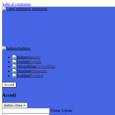
Salta al contenuto
Italiano
Italiano
English
Slovenščina
Shqiptare
Română
Accedi
Accedi
button close
×
Nome Utente