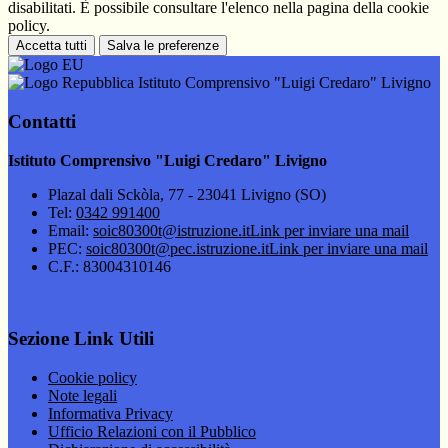
disabilitati. È possibile consultare l'elenco nella pagina della cookie
policy.
Accetta tutti
Salva le preferenze
Istituto Comprensivo "Luigi Credaro" Livigno
Contatti
Istituto Comprensivo "Luigi Credaro" Livigno
Plazal dali Sckòla, 77 - 23041 Livigno (SO)
Tel:
0342 991400
Email:
soic80300t@istruzione.it
Link per inviare una mail
PEC:
soic80300t@pec.istruzione.it
Link per inviare una mail
C.F.: 83004310146
Sezione Link Utili
Cookie policy
Note legali
Informativa Privacy
Ufficio Relazioni con il Pubblico