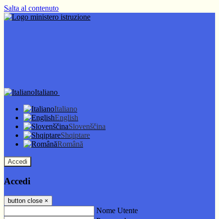
Salta al contenuto
Italiano
Italiano
English
Slovenščina
Shqiptare
Română
Accedi
Accedi
button close
×
Nome Utente