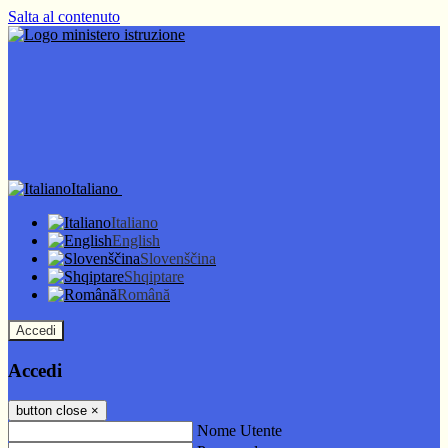
Salta al contenuto
Italiano
Italiano
English
Slovenščina
Shqiptare
Română
Accedi
Accedi
button close
×
Nome Utente