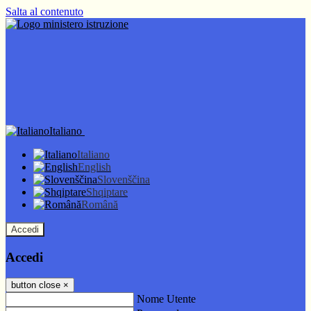
Salta al contenuto
Italiano
Italiano
English
Slovenščina
Shqiptare
Română
Accedi
Accedi
button close
×
Nome Utente