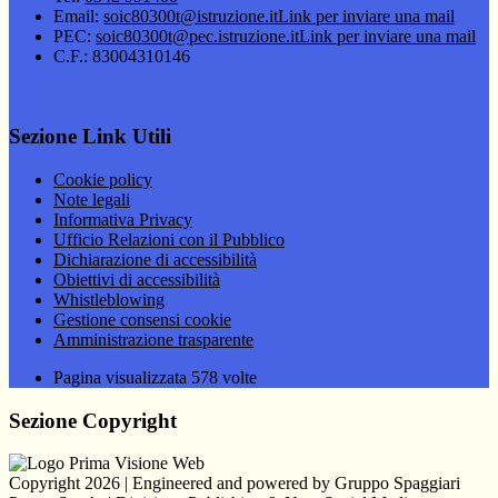
Email:
soic80300t@istruzione.it
Link per inviare una mail
PEC:
soic80300t@pec.istruzione.it
Link per inviare una mail
C.F.: 83004310146
Sezione Link Utili
Cookie policy
Note legali
Informativa Privacy
Ufficio Relazioni con il Pubblico
Dichiarazione di accessibilità
Obiettivi di accessibilità
Whistleblowing
Gestione consensi cookie
Amministrazione trasparente
Pagina visualizzata
578
volte
Sezione Copyright
Copyright 2026 | Engineered and powered by Gruppo Spaggiari