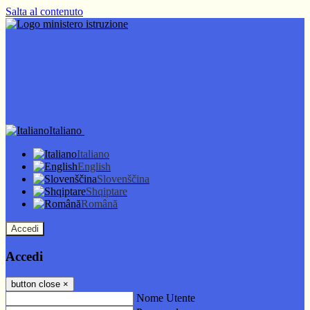
Salta al contenuto
Italiano
Italiano
English
Slovenščina
Shqiptare
Română
Accedi
Accedi
button close
×
Nome Utente