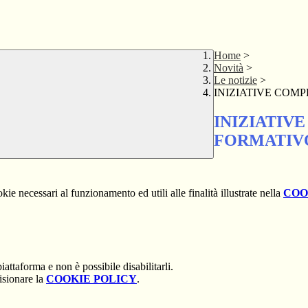
Home
>
Novità
>
Le notizie
>
INIZIATIVE COM
INIZIATIV
FORMATIV
kie necessari al funzionamento ed utili alle finalità illustrate nella
COO
attaforma e non è possibile disabilitarli.
isionare la
COOKIE POLICY
.