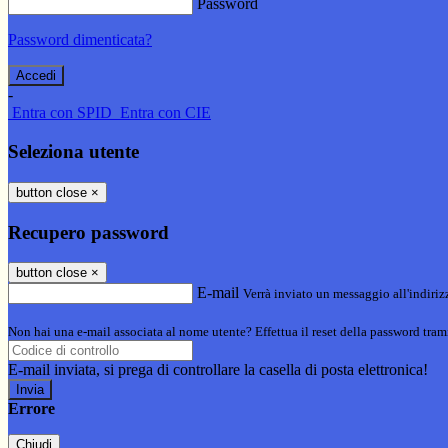
Password
Password dimenticata?
-
Entra con SPID
Entra con CIE
Seleziona utente
button close
×
Recupero password
button close
×
E-mail
Verrà inviato un messaggio all'indirizz
Non hai una e-mail associata al nome utente? Effettua il reset della password tram
E-mail inviata, si prega di controllare la casella di posta elettronica!
Errore
Chiudi