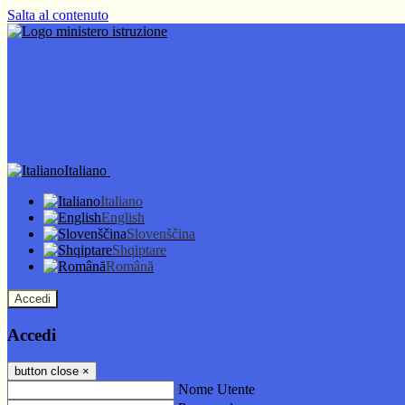
Salta al contenuto
Italiano
Italiano
English
Slovenščina
Shqiptare
Română
Accedi
Accedi
button close
×
Nome Utente