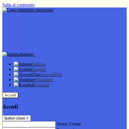
Salta al contenuto
Italiano
Italiano
English
Slovenščina
Shqiptare
Română
Accedi
Accedi
button close
×
Nome Utente