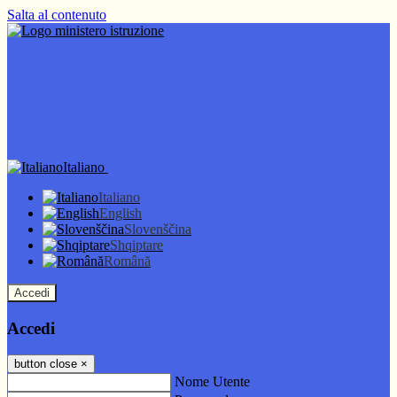
Salta al contenuto
Italiano
Italiano
English
Slovenščina
Shqiptare
Română
Accedi
Accedi
button close
×
Nome Utente